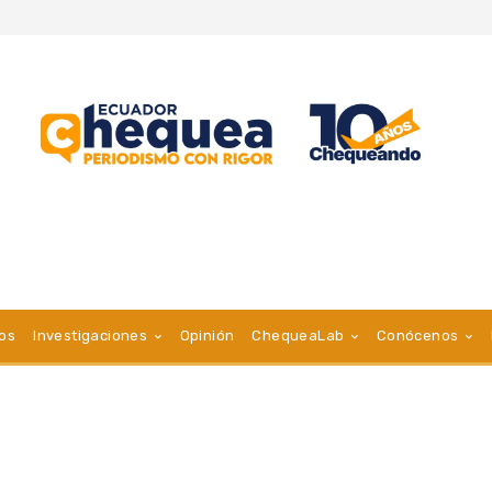
vos
Investigaciones
Opinión
ChequeaLab
Conócenos