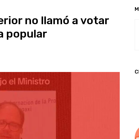
M
erior no llamó a votar
a popular
C