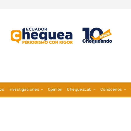
vos
Investigaciones
Opinión
ChequeaLab
Conócenos