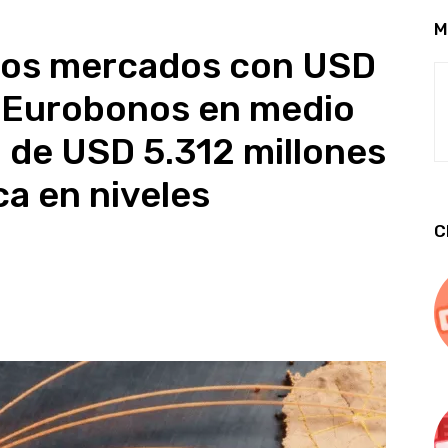
M
 los mercados con USD
n Eurobonos en medio
al de USD 5.312 millones
ca en niveles
C