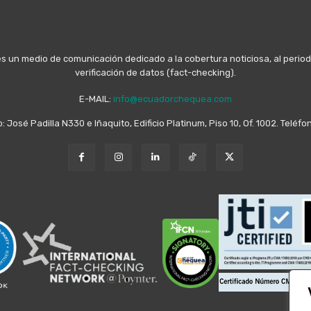
n medio de comunicación dedicado a la cobertura noticiosa, al periodis
verificación de datos (fact-checking).
E-MAIL:
info@ecuadorchequea.com
o: José Padilla N330 e Iñaquito, Edificio Platinum, Piso 10, Of. 1002. Telé