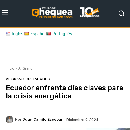
Inglés
Español
Português
Inicio
Al Grano
AL GRANO
DESTACADOS
Ecuador enfrenta días claves para
la crisis energética
Por
Juan Camilo Escobar
Diciembre 9, 2024