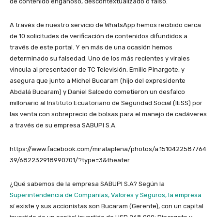
de contenido engañoso, descontextualizado o falso.
A través de nuestro servicio de WhatsApp hemos recibido cerca
de 10 solicitudes de verificación de contenidos difundidos a
través de este portal. Y en más de una ocasión hemos
determinado su falsedad. Uno de los más recientes y virales
vincula al presentador de TC Televisión, Emilio Pinargote, y
asegura que junto a Michel Bucaram (hijo del expresidente
Abdalá Bucaram) y Daniel Salcedo cometieron un desfalco
millonario al Instituto Ecuatoriano de Seguridad Social (IESS) por
las venta con sobreprecio de bolsas para el manejo de cadáveres
a través de su empresa SABUPI S.A.
https://www.facebook.com/miralaplena/photos/a.1510422587764
39/682232918990701/?type=3&theater
¿Qué sabemos de la empresa SABUPI S.A?
Según la
Superintendencia de Companías, Valores y Seguros, la empresa
sí existe
y sus accionistas son Bucaram (Gerente), con un capital