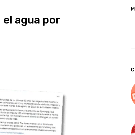
M
 el agua por
s
C