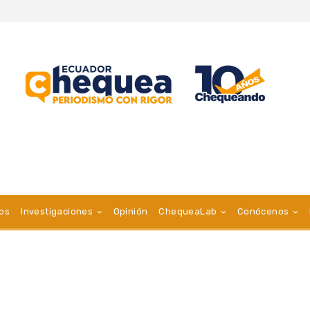
vos
Investigaciones
Opinión
ChequeaLab
Conócenos