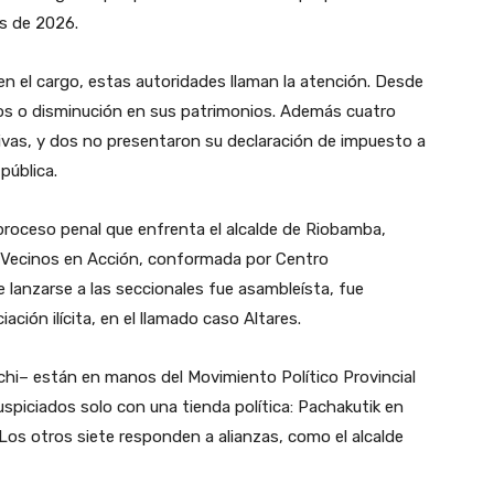
es de 2026.
en el cargo, estas autoridades llaman la atención. Desde
os o disminución en sus patrimonios. Además cuatro
ivas, y dos no presentaron su declaración de impuesto a
pública.
 proceso penal que enfrenta el alcalde de Riobamba,
za Vecinos en Acción, conformada por Centro
lanzarse a las seccionales fue asambleísta, fue
iación ilícita, en el llamado caso Altares.
chi– están en manos del Movimiento Político Provincial
piciados solo con una tienda política: Pachakutik en
os otros siete responden a alianzas, como el alcalde