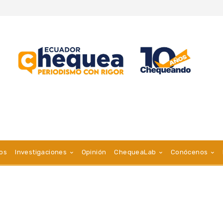
vos
Investigaciones
Opinión
ChequeaLab
Conócenos