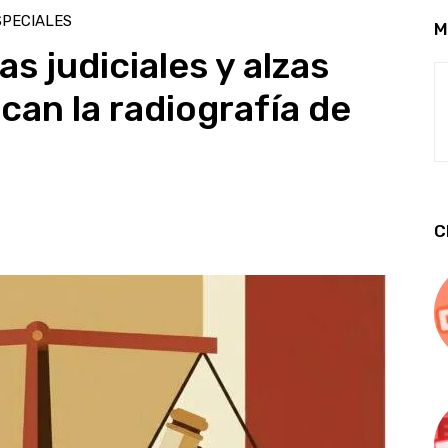
SPECIALES
M
s judiciales y alzas
can la radiografía de
C