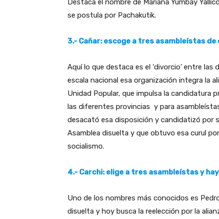
Destaca el nombre de Mariana Yumbay Yallico
se postula por Pachakutik.
3.- Cañar: escoge a tres asambleístas de 
Aquí lo que destaca es el ‘divorcio’ entre las d
escala nacional esa organización integra la al
Unidad Popular, que impulsa la candidatura p
las diferentes provincias y para asambleístas
desacató esa disposición y candidatizó por su
Asamblea disuelta y que obtuvo esa curul por 
socialismo.
4.- Carchi: elige a tres asambleístas y ha
Uno de los nombres más conocidos es Pedro V
disuelta y hoy busca la reelección por la al