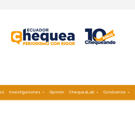
vos
Investigaciones
Opinión
ChequeaLab
Conócenos