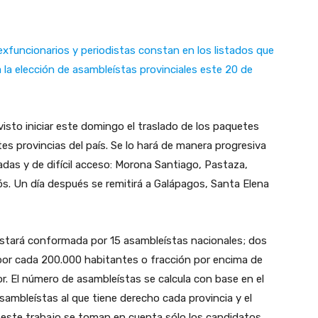
xfuncionarios y periodistas constan en los listados que
 la elección de asambleístas provinciales este 20 de
visto iniciar este domingo el traslado de los paquetes
ntes provincias del país. Se lo hará de manera progresiva
jadas y de difícil acceso: Morona Santiago, Pastaza,
s. Un día después se remitirá a Galápagos, Santa Elena
estará conformada por 15 asambleístas nacionales; dos
por cada 200.000 habitantes o fracción por encima de
ior. El número de asambleístas se calcula con base en el
ambleístas al que tiene derecho cada provincia y el
 este trabajo se toman en cuenta sólo los candidatos