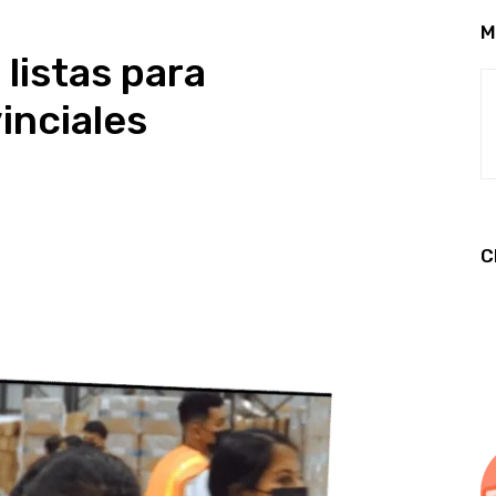
M
 listas para
inciales
C