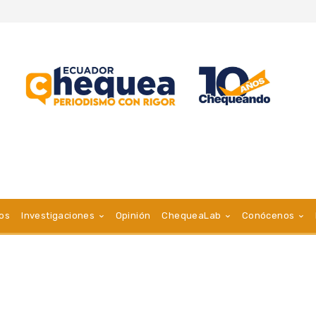
vos
Investigaciones
Opinión
ChequeaLab
Conócenos