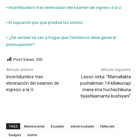
·
Incertidumbre tras eliminación del examen de ingreso a la U
·
El supuesto pez que predice los sismos
·
¿De verdad se van a tragar que Centaurus debe generar
preocupación?
Post Views:
310
Artículo anterior
Artículo siguiente
Incertidumbre tras
Lasso nirka: “Mamallakta
eliminación del examen de
pushakman 14 killakunapi
ingreso a la U
mana ima huchachikuna
tiyashkamanta kushiyani”
TAGS
Adolescente
Ecuador
electrocutado
fallecido
Guayas
sismo