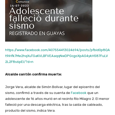
https://www.facebook.com/407554413024694/posts/pfbid0p8QA
t9iHfk7Me2hqXuTGaKVLBFVEAaqqNwDPGcgoXpAG4ykH587FuLV
2L2F8s6pEl/?d=n
Alcalde cantón confirma muerte:
Jorge Vera, alcalde de Simón Bolívar, lugar del epicentro del
sismo, confirmó a través de su cuenta de
Facebook
que un
adolescente de 16 años murió en el recinto Río Milagro 2. El menor
falleció por una descarga eléctrica, tras la caída de cableado,
producto del sismo, indica Vera.