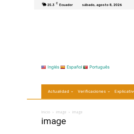
C
25.3
Ecuador
sábado, agosto 8, 2026
Inglés
Español
Português
Actualidad
Verificaciones
Explicati
Inicio
image
image
image