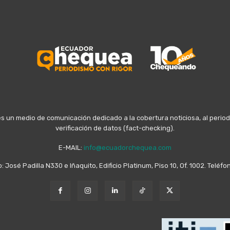
n medio de comunicación dedicado a la cobertura noticiosa, al periodis
verificación de datos (fact-checking).
E-MAIL:
info@ecuadorchequea.com
o: José Padilla N330 e Iñaquito, Edificio Platinum, Piso 10, Of. 1002. Telé