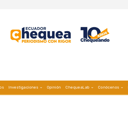
vos
Investigaciones
Opinión
ChequeaLab
Conócenos