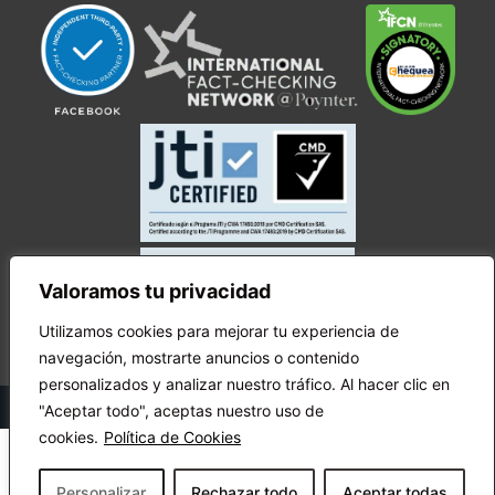
Valoramos tu privacidad
Utilizamos cookies para mejorar tu experiencia de
navegación, mostrarte anuncios o contenido
personalizados y analizar nuestro tráfico. Al hacer clic en
© Copyright Ecuador Chequea 2025.
"Aceptar todo", aceptas nuestro uso de
cookies.
Política de Cookies
Personalizar
Rechazar todo
Aceptar todas