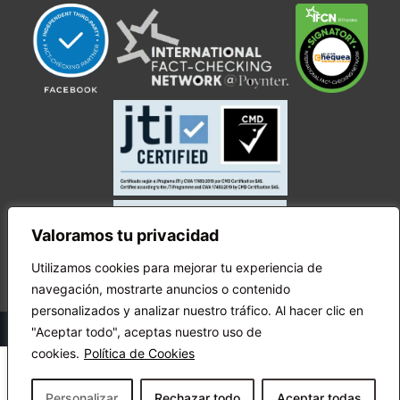
Valoramos tu privacidad
Utilizamos cookies para mejorar tu experiencia de
navegación, mostrarte anuncios o contenido
personalizados y analizar nuestro tráfico. Al hacer clic en
© Copyright Ecuador Chequea 2025.
"Aceptar todo", aceptas nuestro uso de
cookies.
Política de Cookies
Personalizar
Rechazar todo
Aceptar todas