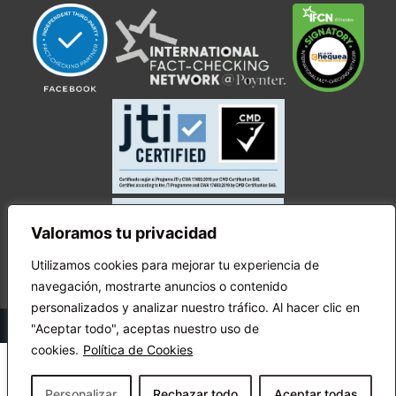
Valoramos tu privacidad
Utilizamos cookies para mejorar tu experiencia de
navegación, mostrarte anuncios o contenido
personalizados y analizar nuestro tráfico. Al hacer clic en
© Copyright Ecuador Chequea 2025.
"Aceptar todo", aceptas nuestro uso de
cookies.
Política de Cookies
Personalizar
Rechazar todo
Aceptar todas