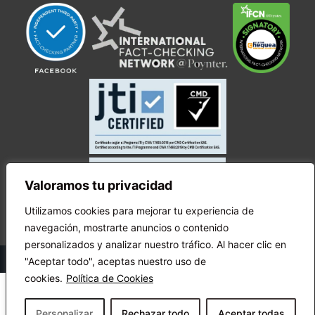
Valoramos tu privacidad
Utilizamos cookies para mejorar tu experiencia de
navegación, mostrarte anuncios o contenido
personalizados y analizar nuestro tráfico. Al hacer clic en
© Copyright Ecuador Chequea 2025.
"Aceptar todo", aceptas nuestro uso de
cookies.
Política de Cookies
Personalizar
Rechazar todo
Aceptar todas