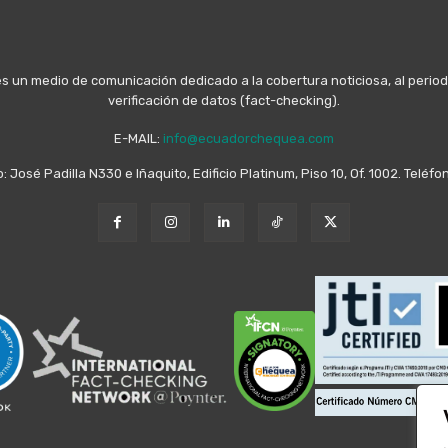
n medio de comunicación dedicado a la cobertura noticiosa, al periodis
verificación de datos (fact-checking).
E-MAIL:
info@ecuadorchequea.com
o: José Padilla N330 e Iñaquito, Edificio Platinum, Piso 10, Of. 1002. Telé