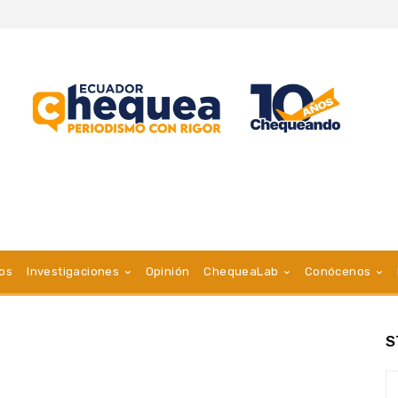
vos
Investigaciones
Opinión
ChequeaLab
Conócenos
S