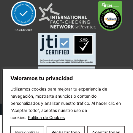
Valoramos tu privacidad
Utilizamos cookies para mejorar tu experiencia de
navegación, mostrarte anuncios o contenido
personalizados y analizar nuestro tráfico. Al hacer clic en
© Copyright Ecuador Chequea 2025.
"Aceptar todo", aceptas nuestro uso de
cookies.
Política de Cookies
Personalizar
Rechazar todo
Aceptar todas