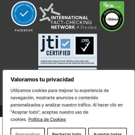
Valoramos tu privacidad
Utilizamos cookies para mejorar tu experiencia de
navegación, mostrarte anuncios o contenido
personalizados y analizar nuestro tráfico. Al hacer clic en
© Copyright Ecuador Chequea 2025.
"Aceptar todo", aceptas nuestro uso de
cookies.
Política de Cookies
Personalizar
Rechazar todo
Aceptar todas