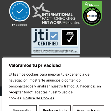
Valoramos tu privacidad
Utilizamos cookies para mejorar tu experiencia de
navegación, mostrarte anuncios o contenido
personalizados y analizar nuestro tráfico. Al hacer clic en
© Copyright Ecuador Chequea 2025.
"Aceptar todo", aceptas nuestro uso de
cookies.
Política de Cookies
Personalizar
Rechazar todo
Aceptar todas