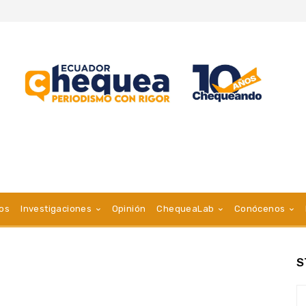
vos
Investigaciones
Opinión
ChequeaLab
Conócenos
S