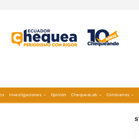
vos
Investigaciones
Opinión
ChequeaLab
Conócenos
S