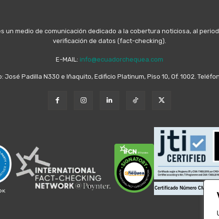
n medio de comunicación dedicado a la cobertura noticiosa, al periodis
verificación de datos (fact-checking).
E-MAIL:
info@ecuadorchequea.com
o: José Padilla N330 e Iñaquito, Edificio Platinum, Piso 10, Of. 1002. Telé