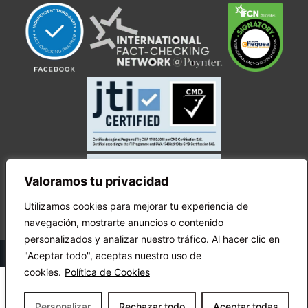
Valoramos tu privacidad
Utilizamos cookies para mejorar tu experiencia de
navegación, mostrarte anuncios o contenido
personalizados y analizar nuestro tráfico. Al hacer clic en
© Copyright Ecuador Chequea 2025.
"Aceptar todo", aceptas nuestro uso de
cookies.
Política de Cookies
Personalizar
Rechazar todo
Aceptar todas