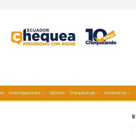
vos
Investigaciones
Opinión
ChequeaLab
Conócenos
S