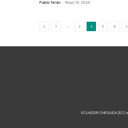
Pablo Terán
-
Mayo 15, 2024
...
1
3
4
5
6
ECUADOR CHEQUEA (EC) es u