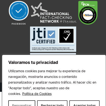
Valoramos tu privacidad
Utilizamos cookies para mejorar tu experiencia de
navegación, mostrarte anuncios o contenido
personalizados y analizar nuestro tráfico. Al hacer clic en
© Copyright Ecuador Chequea 2025.
"Aceptar todo", aceptas nuestro uso de
cookies.
Política de Cookies
Personalizar
Rechazar todo
Aceptar todas