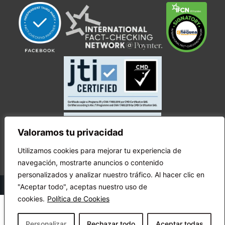
Valoramos tu privacidad
Utilizamos cookies para mejorar tu experiencia de
navegación, mostrarte anuncios o contenido
personalizados y analizar nuestro tráfico. Al hacer clic en
© Copyright Ecuador Chequea 2025.
"Aceptar todo", aceptas nuestro uso de
cookies.
Política de Cookies
Personalizar
Rechazar todo
Aceptar todas