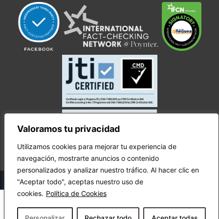
Valoramos tu privacidad
Utilizamos cookies para mejorar tu experiencia de
navegación, mostrarte anuncios o contenido
personalizados y analizar nuestro tráfico. Al hacer clic en
© Copyright Ecuador Chequea 2025.
"Aceptar todo", aceptas nuestro uso de
cookies.
Política de Cookies
Personalizar
Rechazar todo
Aceptar todas