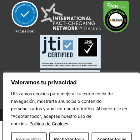
Valoramos tu privacidad
Utilizamos cookies para mejorar tu experiencia de
navegación, mostrarte anuncios o contenido
personalizados y analizar nuestro tráfico. Al hacer clic en
© Copyright Ecuador Chequea 2025.
"Aceptar todo", aceptas nuestro uso de
cookies.
Política de Cookies
Personalizar
Rechazar todo
Aceptar todas