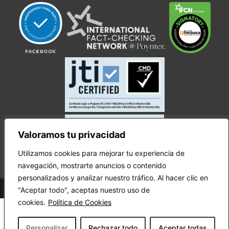
Valoramos tu privacidad
Utilizamos cookies para mejorar tu experiencia de
navegación, mostrarte anuncios o contenido
personalizados y analizar nuestro tráfico. Al hacer clic en
© Copyright Ecuador Chequea 2025.
"Aceptar todo", aceptas nuestro uso de
cookies.
Política de Cookies
Personalizar
Rechazar todo
Aceptar todas