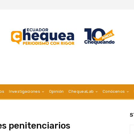
vos
Investigaciones
Opinión
ChequeaLab
Conócenos
S
s penitenciarios