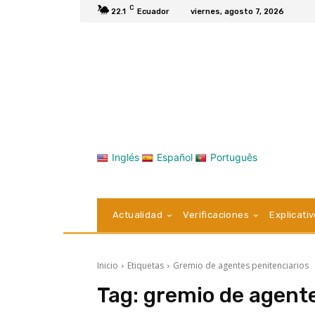
C
22.1
Ecuador
viernes, agosto 7, 2026
Inglés
Español
Português
Actualidad
Verificaciones
Explicati
Inicio
Etiquetas
Gremio de agentes penitenciarios
Tag:
gremio de agente