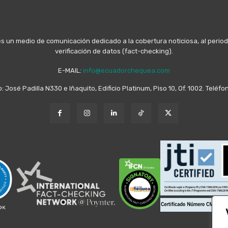
n medio de comunicación dedicado a la cobertura noticiosa, al periodis
verificación de datos (fact-checking).
E-MAIL:
info@ecuadorchequea.com
o: José Padilla N330 e Iñaquito, Edificio Platinum, Piso 10, Of. 1002. Telé