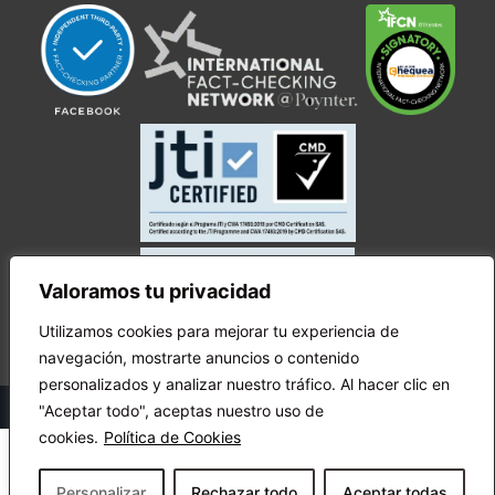
Valoramos tu privacidad
Utilizamos cookies para mejorar tu experiencia de
navegación, mostrarte anuncios o contenido
personalizados y analizar nuestro tráfico. Al hacer clic en
© Copyright Ecuador Chequea 2025.
"Aceptar todo", aceptas nuestro uso de
cookies.
Política de Cookies
Personalizar
Rechazar todo
Aceptar todas