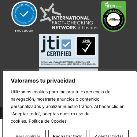
Valoramos tu privacidad
Utilizamos cookies para mejorar tu experiencia de
navegación, mostrarte anuncios o contenido
personalizados y analizar nuestro tráfico. Al hacer clic en
© Copyright Ecuador Chequea 2025.
"Aceptar todo", aceptas nuestro uso de
cookies.
Política de Cookies
Personalizar
Rechazar todo
Aceptar todas