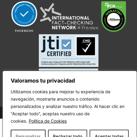
Valoramos tu privacidad
Utilizamos cookies para mejorar tu experiencia de
navegación, mostrarte anuncios o contenido
personalizados y analizar nuestro tráfico. Al hacer clic en
© Copyright Ecuador Chequea 2025.
"Aceptar todo", aceptas nuestro uso de
cookies.
Política de Cookies
Personalizar
Rechazar todo
Aceptar todas