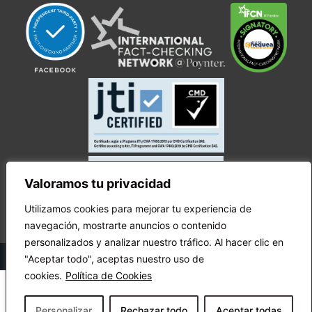
Valoramos tu privacidad
Utilizamos cookies para mejorar tu experiencia de
navegación, mostrarte anuncios o contenido
personalizados y analizar nuestro tráfico. Al hacer clic en
© Copyright Ecuador Chequea 2025.
"Aceptar todo", aceptas nuestro uso de
cookies.
Política de Cookies
Personalizar
Rechazar todo
Aceptar todas