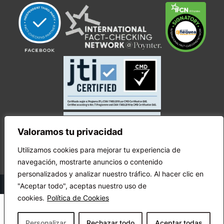
Valoramos tu privacidad
Utilizamos cookies para mejorar tu experiencia de
navegación, mostrarte anuncios o contenido
personalizados y analizar nuestro tráfico. Al hacer clic en
© Copyright Ecuador Chequea 2025.
"Aceptar todo", aceptas nuestro uso de
cookies.
Política de Cookies
Personalizar
Rechazar todo
Aceptar todas