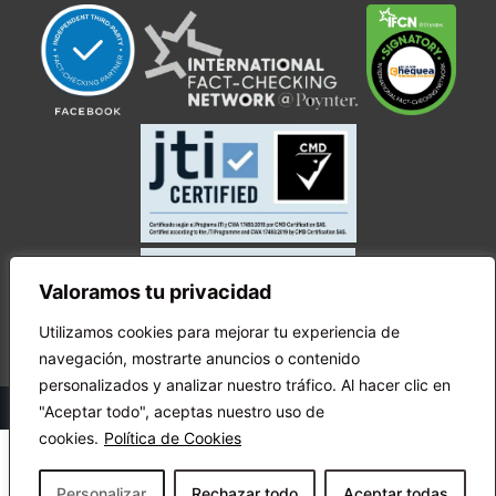
Valoramos tu privacidad
Utilizamos cookies para mejorar tu experiencia de
navegación, mostrarte anuncios o contenido
personalizados y analizar nuestro tráfico. Al hacer clic en
© Copyright Ecuador Chequea 2025.
"Aceptar todo", aceptas nuestro uso de
cookies.
Política de Cookies
Personalizar
Rechazar todo
Aceptar todas