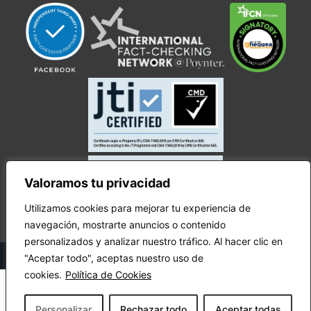
Valoramos tu privacidad
Utilizamos cookies para mejorar tu experiencia de
navegación, mostrarte anuncios o contenido
personalizados y analizar nuestro tráfico. Al hacer clic en
© Copyright Ecuador Chequea 2025.
"Aceptar todo", aceptas nuestro uso de
cookies.
Política de Cookies
Personalizar
Rechazar todo
Aceptar todas