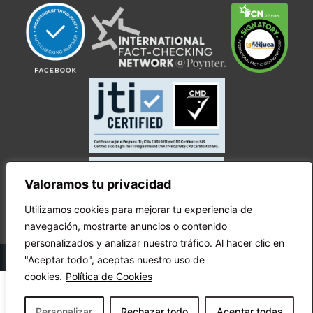
Valoramos tu privacidad
Utilizamos cookies para mejorar tu experiencia de
navegación, mostrarte anuncios o contenido
personalizados y analizar nuestro tráfico. Al hacer clic en
© Copyright Ecuador Chequea 2025.
"Aceptar todo", aceptas nuestro uso de
cookies.
Política de Cookies
Personalizar
Rechazar todo
Aceptar todas