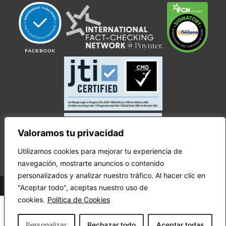
Valoramos tu privacidad
Utilizamos cookies para mejorar tu experiencia de
navegación, mostrarte anuncios o contenido
personalizados y analizar nuestro tráfico. Al hacer clic en
© Copyright Ecuador Chequea 2025.
"Aceptar todo", aceptas nuestro uso de
cookies.
Política de Cookies
Personalizar
Rechazar todo
Aceptar todas