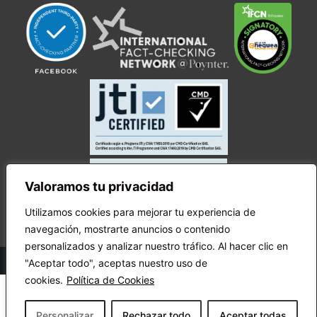
Valoramos tu privacidad
Utilizamos cookies para mejorar tu experiencia de
navegación, mostrarte anuncios o contenido
personalizados y analizar nuestro tráfico. Al hacer clic en
© Copyright Ecuador Chequea 2025.
"Aceptar todo", aceptas nuestro uso de
cookies.
Política de Cookies
Personalizar
Rechazar todo
Aceptar todas