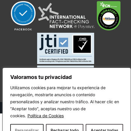
Valoramos tu privacidad
Utilizamos cookies para mejorar tu experiencia de
navegación, mostrarte anuncios o contenido
personalizados y analizar nuestro tráfico. Al hacer clic en
© Copyright Ecuador Chequea 2025.
"Aceptar todo", aceptas nuestro uso de
cookies.
Política de Cookies
Personalizar
Rechazar todo
Aceptar todas