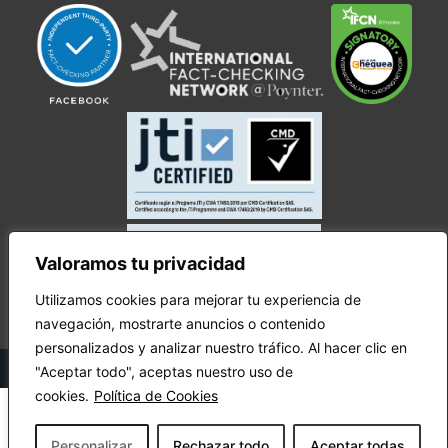
Valoramos tu privacidad
Utilizamos cookies para mejorar tu experiencia de
navegación, mostrarte anuncios o contenido
personalizados y analizar nuestro tráfico. Al hacer clic en
© Copyright Ecuador Chequea 2025.
"Aceptar todo", aceptas nuestro uso de
cookies.
Política de Cookies
Personalizar
Rechazar todo
Aceptar todas