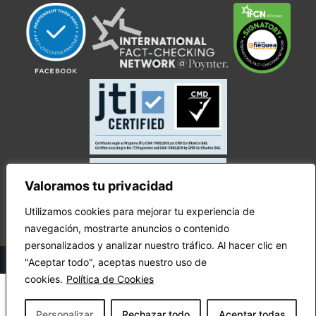
Valoramos tu privacidad
Utilizamos cookies para mejorar tu experiencia de
navegación, mostrarte anuncios o contenido
personalizados y analizar nuestro tráfico. Al hacer clic en
© Copyright Ecuador Chequea 2025.
"Aceptar todo", aceptas nuestro uso de
cookies.
Política de Cookies
Personalizar
Rechazar todo
Aceptar todas