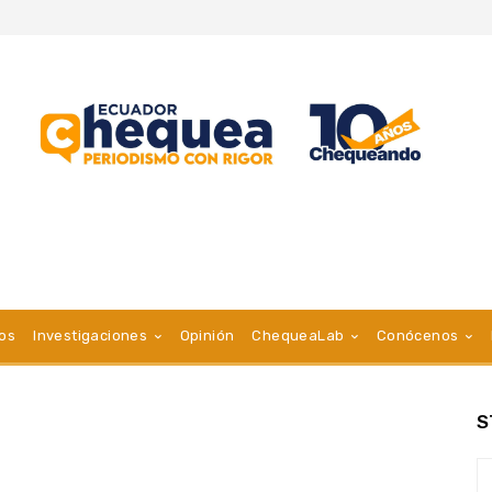
vos
Investigaciones
Opinión
ChequeaLab
Conócenos
S