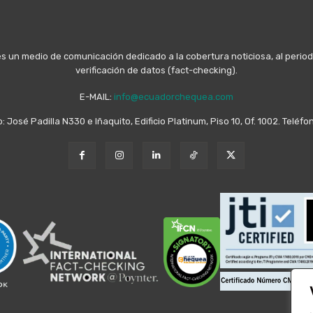
n medio de comunicación dedicado a la cobertura noticiosa, al periodis
verificación de datos (fact-checking).
E-MAIL:
info@ecuadorchequea.com
o: José Padilla N330 e Iñaquito, Edificio Platinum, Piso 10, Of. 1002. Telé