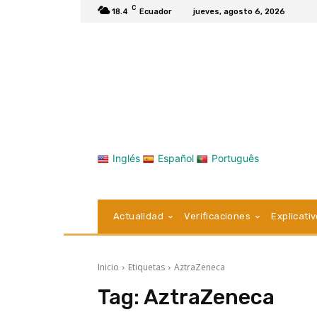
C
18.4
Ecuador
jueves, agosto 6, 2026
Inglés
Español
Português
Actualidad
Verificaciones
Explicati
Inicio
Etiquetas
AztraZeneca
Tag:
AztraZeneca