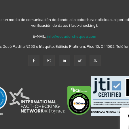
n medio de comunicación dedicado a la cobertura noticiosa, al periodis
verificación de datos (fact-checking).
E-MAIL:
info@ecuadorchequea.com
o: José Padilla N330 e Iñaquito, Edificio Platinum, Piso 10, Of. 1002. Telé