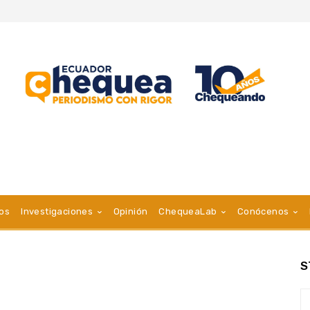
vos
Investigaciones
Opinión
ChequeaLab
Conócenos
S