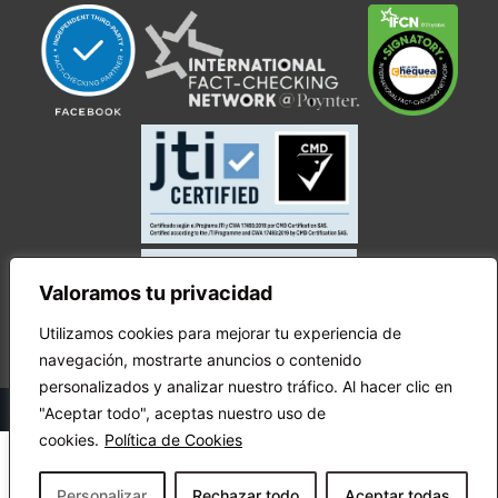
Valoramos tu privacidad
Utilizamos cookies para mejorar tu experiencia de
navegación, mostrarte anuncios o contenido
personalizados y analizar nuestro tráfico. Al hacer clic en
© Copyright Ecuador Chequea 2025.
"Aceptar todo", aceptas nuestro uso de
cookies.
Política de Cookies
Personalizar
Rechazar todo
Aceptar todas