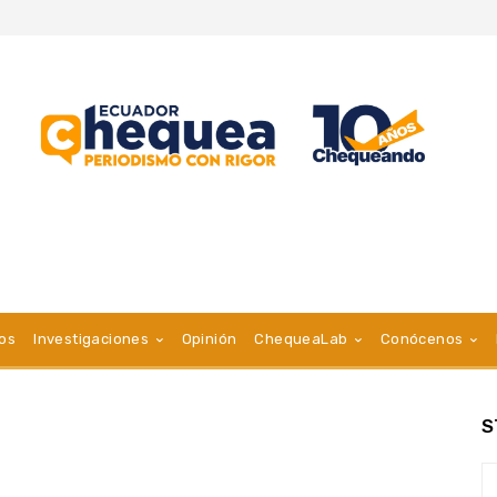
vos
Investigaciones
Opinión
ChequeaLab
Conócenos
S