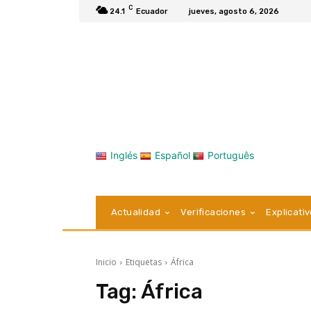
C
24.1
Ecuador
jueves, agosto 6, 2026
Inglés
Español
Português
Actualidad
Verificaciones
Explicati
Inicio
Etiquetas
África
Tag:
África