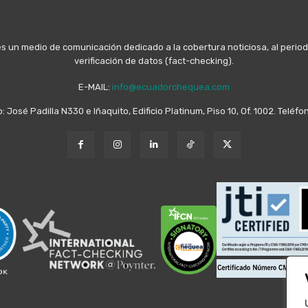
n medio de comunicación dedicado a la cobertura noticiosa, al periodis
verificación de datos (fact-checking).
E-MAIL:
info@ecuadorchequea.com
o: José Padilla N330 e Iñaquito, Edificio Platinum, Piso 10, Of. 1002. Telé