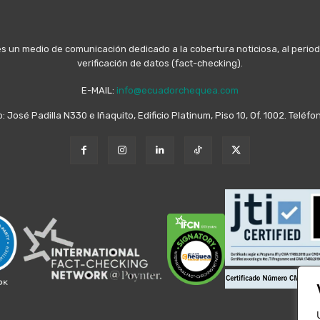
n medio de comunicación dedicado a la cobertura noticiosa, al periodis
verificación de datos (fact-checking).
E-MAIL:
info@ecuadorchequea.com
o: José Padilla N330 e Iñaquito, Edificio Platinum, Piso 10, Of. 1002. Telé