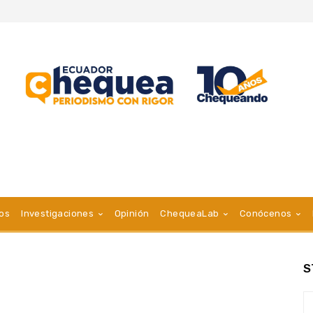
vos
Investigaciones
Opinión
ChequeaLab
Conócenos
S