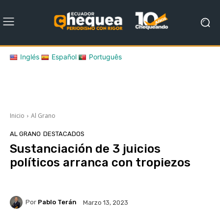
Inglés
Español
Português
Inicio
Al Grano
AL GRANO
DESTACADOS
Sustanciación de 3 juicios
políticos arranca con tropiezos
Por
Pablo Terán
Marzo 13, 2023