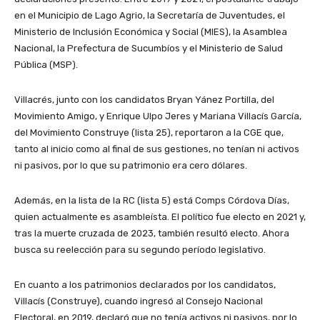
en el Municipio de Lago Agrio, la Secretaría de Juventudes, el
Ministerio de Inclusión Económica y Social (MIES), la Asamblea
Nacional, la Prefectura de Sucumbíos y el Ministerio de Salud
Pública (MSP).
Villacrés, junto con los candidatos Bryan Yánez Portilla, del
Movimiento Amigo, y Enrique Ulpo Jeres y Mariana Villacís García,
del Movimiento Construye (lista 25), reportaron a la CGE que,
tanto al inicio como al final de sus gestiones, no tenían ni activos
ni pasivos, por lo que su patrimonio era cero dólares.
Además, en la lista de la RC (lista 5) está Comps Córdova Días,
quien actualmente es asambleísta. El político fue electo en 2021 y,
tras la muerte cruzada de 2023, también resultó electo. Ahora
busca su reelección para su segundo período legislativo.
En cuanto a los patrimonios declarados por los candidatos,
Villacís (Construye), cuando ingresó al Consejo Nacional
Electoral, en 2019, declaró que no tenía activos ni pasivos, por lo