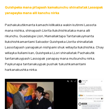
Quishpeka mana pitapash kamakunchu shinallatak Lassopak
yanapayka mana alli kanchu nirka
Pachakukutikmanta kamachi killkakka wakin kutinmi Lassota
mana nishka, shinapash Llorita llukchishkataka mana alli
rikunchu. Guadalupe Llori, Mamallaktapa Tantanakuymanta
llukchishkamantami Salvador Quishpeka Llorita shinallatak
Lassotapash yanapakun nishpami shuk willayta llukchishka. Chay
willayka llullami kan, Quishpeka LLori shinallatak Pachakutik
tantanakuypash Lassopak yanapay mana mutsunchu nirka.
Paykunapa tantanakuypak pushak tukushkamantami
harkanakushka nirka.