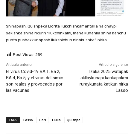
Shinapash, Quishpeka Llorita llukchishkamantaka ña chaypi
sakishka shina rikurin “llukchinkami, mana kunanlla shina kanchu
punta pushakkunapash llukshichun ninakushka”, nirka.
Post Views:
259
Artículo anterior
Artículo siguiente
El virus Covid-19 BA.1, Ba.2,
Izaka 2025 watapak
BA.4, Ba.5, y el virus del simio
akllaykunapi kankapakmi
son reales y provocados por
ruraykunata katikun nirka
las vacunas
Lasso
TAGS
Lasso
Llori
Llulla
Quishpe