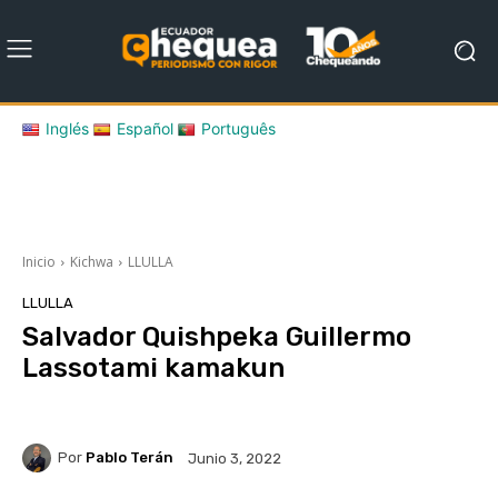
Inglés
Español
Português
Inicio
Kichwa
LLULLA
LLULLA
Salvador Quishpeka Guillermo
Lassotami kamakun
Por
Pablo Terán
Junio 3, 2022