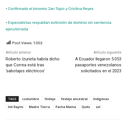
·
Confirmado el binomio Jan Topic y Cristina Reyes
·
Especialistas respaldan extinción de dominio sin sentencia
ejecutoriada
Post Views:
1.002
Artículo anterior
Artículo siguiente
Roberto Izurieta habría dicho
A Ecuador llegaron 5.053
que Correa está tras
pasaportes venezolanos
‘sabotajes eléctricos’
solicitados en el 2023
TAGS
costumbre
festejo
festejo ancestral
Indígenas
Inti Raymi
Madre Tierra
Pacha Mama
Quito
sol